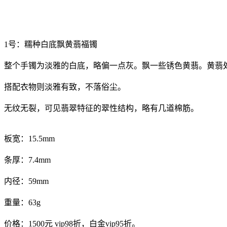
1号：糯种白底飘黄翡福镯
整个手镯为淡雅的白底，略偏一点灰。飘一些锈色黄翡。黄翡
搭配衣物则淡雅有致，不落俗尘。
无纹无裂，可见翡翠特征的翠性结构，略有几道棉筋。
板宽：15.5mm
条厚：7.4mm
内径：59mm
重量：63g
价格：1500元 vip98折，白金vip95折。