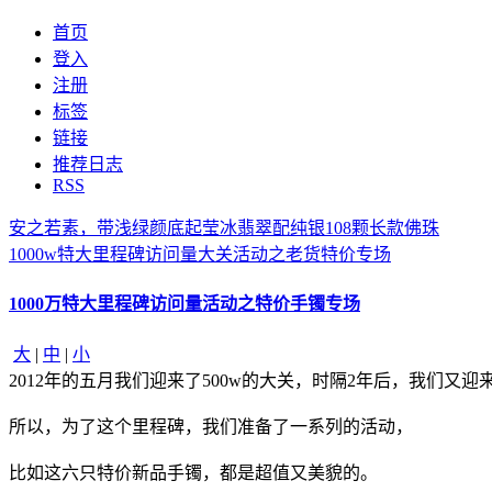
首页
登入
注册
标签
链接
推荐日志
RSS
安之若素，带浅绿颜底起莹冰翡翠配纯银108颗长款佛珠
1000w特大里程碑访问量大关活动之老货特价专场
1000万特大里程碑访问量活动之特价手镯专场
大
|
中
|
小
2012年的五月我们迎来了500w的大关，时隔2年后，我们又迎
所以，为了这个里程碑，我们准备了一系列的活动，
比如这六只特价新品手镯，都是超值又美貌的。