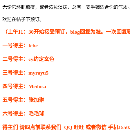
无论它环肥燕瘦，或者浓妆淡抹，总有一支手镯适合你的气质
欢迎在帖子下预订。
（上午11：30开始接受预订，blog回复为准。一次回复
一号得主：febe
二号得主：cy约定玄色
三号得主：myrayu5
四号得主：Medusa
五号得主：张加琳
六号得主：毛毛球
得主们 请四点前联系我们 QQ 旺旺 或者微信 手机155021