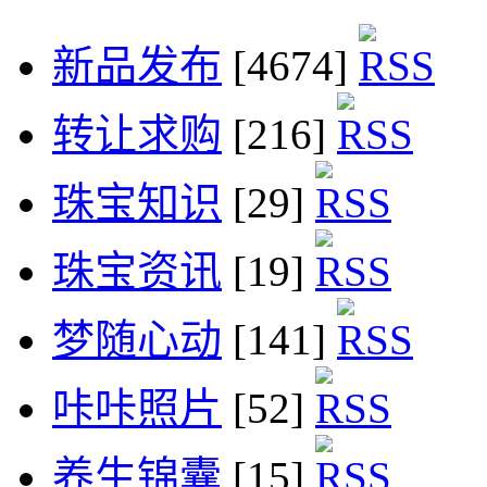
新品发布
[4674]
转让求购
[216]
珠宝知识
[29]
珠宝资讯
[19]
梦随心动
[141]
咔咔照片
[52]
养生锦囊
[15]