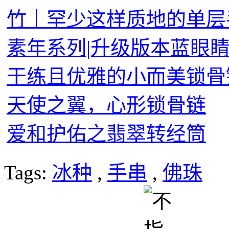
竹｜罕少这样质地的单层
素年系列|升级版本蓝眼
干练且优雅的小而美锁骨
天使之翼，心形锁骨链
爱和护佑之翡翠转经筒
Tags:
冰种
,
手串
,
佛珠