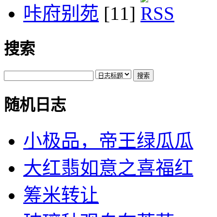
咔府别苑
[11]
搜索
随机日志
小极品，帝王绿瓜瓜
大红翡如意之喜福红
筹米转让