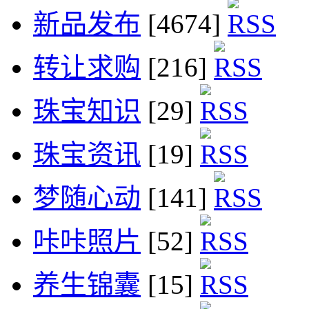
新品发布
[4674]
转让求购
[216]
珠宝知识
[29]
珠宝资讯
[19]
梦随心动
[141]
咔咔照片
[52]
养生锦囊
[15]