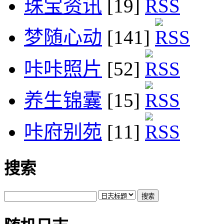
珠宝资讯
[19]
梦随心动
[141]
咔咔照片
[52]
养生锦囊
[15]
咔府别苑
[11]
搜索