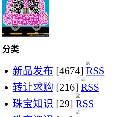
分类
新品发布
[4674]
转让求购
[216]
珠宝知识
[29]