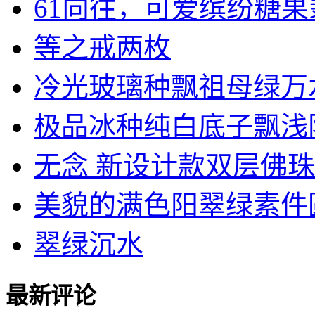
61向往，可爱缤纷糖果翡.
等之戒两枚
冷光玻璃种飘祖母绿万水千
极品冰种纯白底子飘浅阳绿
无念 新设计款双层佛珠系
美貌的满色阳翠绿素件圆润
翠绿沉水
最新评论