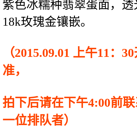
紫色冰糯种翡翠蛋面，透
18k玫瑰金镶嵌。
（2015.09.01 上午1
准，
拍下后请在下午4:00前
一位排队者）