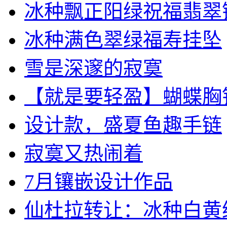
冰种飘正阳绿祝福翡翠镶嵌
冰种满色翠绿福寿挂坠
雪是深邃的寂寞
【就是要轻盈】蝴蝶胸
设计款，盛夏鱼趣手链
寂寞又热闹着
7月镶嵌设计作品
仙杜拉转让：冰种白黄绿三