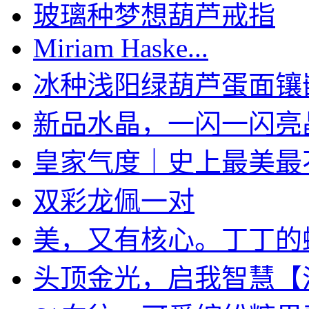
玻璃种梦想葫芦戒指
Miriam Haske...
冰种浅阳绿葫芦蛋面镶嵌1
新品水晶，一闪一闪亮
皇家气度｜史上最美最不惜
双彩龙佩一对
美，又有核心。丁丁的蝴蝶
头顶金光，启我智慧【淡三