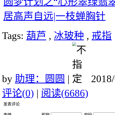
圆梦计划之“心形翠绿翡
居高声自远|一枝蝉胸针
Tags:
葫芦
,
冰玻种
,
戒指
by
助理：圆圆
|
2018/
评论(0)
|
阅读(6686)
发表评论
表情
昵称
密码