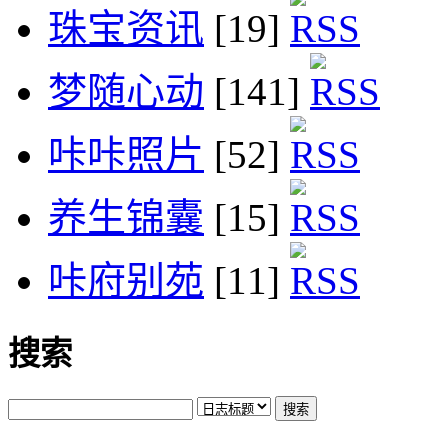
珠宝资讯
[19]
梦随心动
[141]
咔咔照片
[52]
养生锦囊
[15]
咔府别苑
[11]
搜索