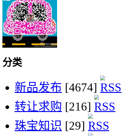
分类
新品发布
[4674]
转让求购
[216]
珠宝知识
[29]