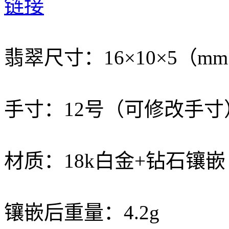
链接
翡翠尺寸：16×10×5（m
手寸：12号（可修改手寸
材质：18k白金+钻石镶嵌
镶嵌后重量：4.2g