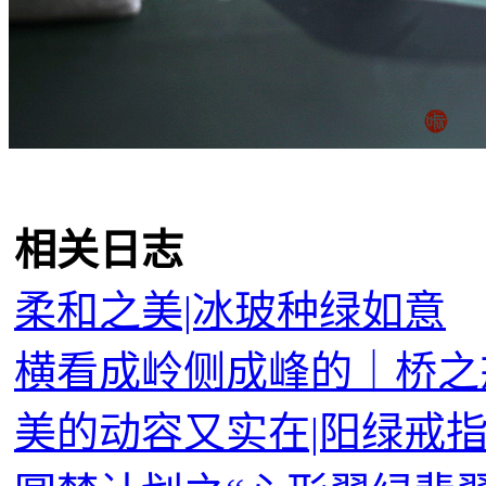
相关日志
柔和之美|冰玻种绿如意
横看成岭侧成峰的｜桥之
美的动容又实在|阳绿戒