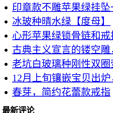
印章款不雕苹果绿挂坠
冰玻种晴水绿【度母】
心形苹果绿锁骨链和戒指一
古典主义宣言的镂空雕，三
老坑白玻璃种刚性双圈荧光
12月上旬镶嵌宝贝出炉，.
春芽，简约花蕾款戒指
最新评论