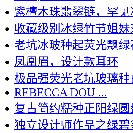
紫檀木珠翡翠链，罕见冰种
收藏级别冰绿竹节姐妹对：
老坑冰玻种起荧光飘绿花清
凤凰眉，设计款耳环
极品强荧光老坑玻璃种白蛋
REBECCA DOU ...
复古简约糯种正阳绿圆盘翡
独立设计师作品之绿碧玺戒