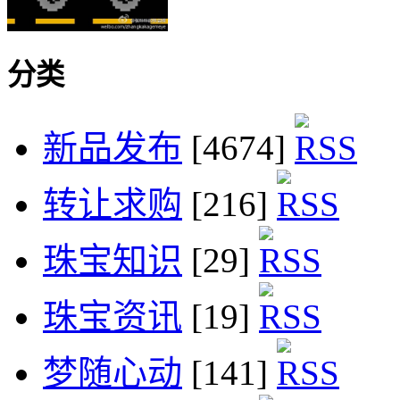
分类
新品发布
[4674]
转让求购
[216]
珠宝知识
[29]
珠宝资讯
[19]
梦随心动
[141]