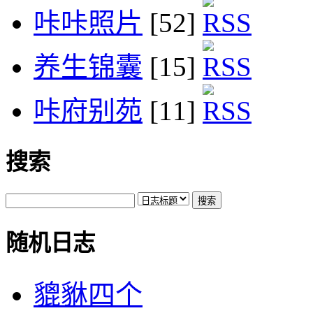
咔咔照片
[52]
养生锦囊
[15]
咔府别苑
[11]
搜索
随机日志
貔貅四个