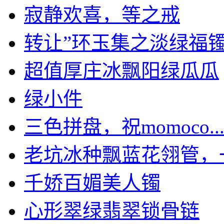
寂静欢喜，等之戒
转让”环玉集之淡绿福镯 .
超值厚庄冰飘阳绿瓜瓜
绿小件
三色拼盘，祝momoco..
老坑冰种飘蓝花翎管，一定
千娇百媚美人镯
心形翠绿翡翠锁骨链