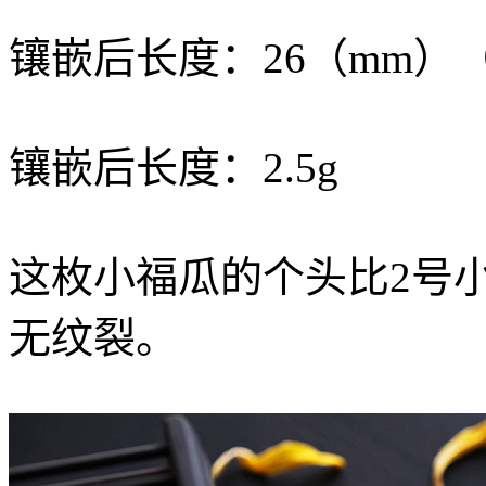
镶嵌后长度：26（mm）
镶嵌后长度：2.5g
这枚小福瓜的个头比2号
无纹裂。