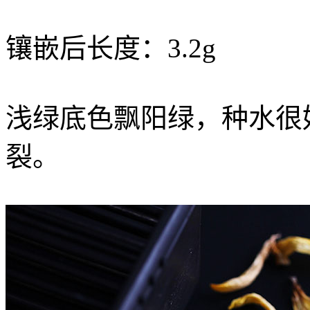
镶嵌后长度：3.2g
浅绿底色飘阳绿，种水很
裂。