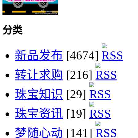
分类
新品发布
[4674]
转让求购
[216]
珠宝知识
[29]
珠宝资讯
[19]
梦随心动
[141]