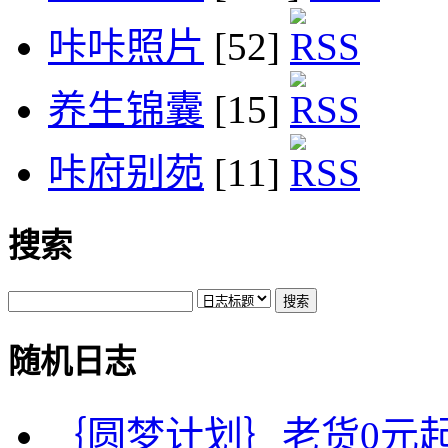
咔咔照片
[52]
养生锦囊
[15]
咔府别苑
[11]
搜索
随机日志
｛圆梦计划｝老货0元起拍