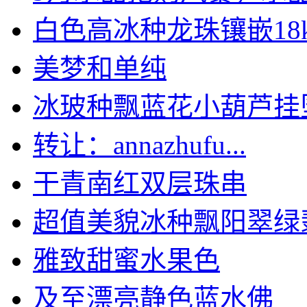
白色高冰种龙珠镶嵌18k.
美梦和单纯
冰玻种飘蓝花小葫芦挂坠l
转让：annazhufu...
干青南红双层珠串
超值美貌冰种飘阳翠绿翡翠
雅致甜蜜水果色
及至漂亮静色蓝水佛