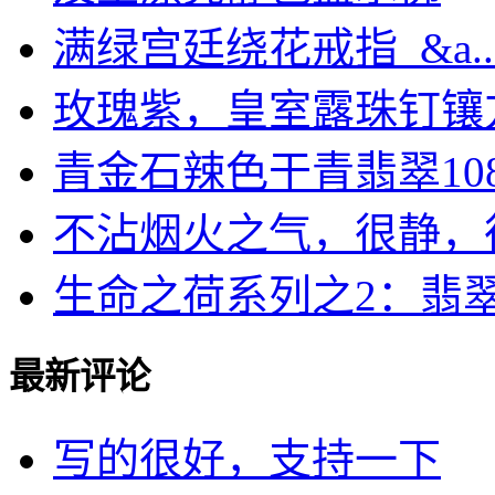
满绿宫廷绕花戒指 &a..
玫瑰紫，皇室露珠钉镶方形
青金石辣色干青翡翠108.
不沾烟火之气，很静，很纯
生命之荷系列之2：翡翠1.
最新评论
写的很好，支持一下