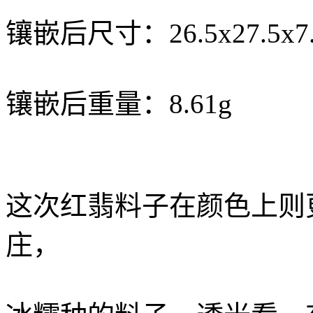
镶嵌后尺寸：26.5x27.5x
镶嵌后重量：8.61g
这次红翡料子在颜色上则
庄，