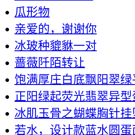
瓜形物
亲爱的，谢谢你
冰玻种貔貅一对
蔷薇阡陌转让
饱满厚庄白底飘阳翠绿平安
正阳绿起荧光翡翠异型蛋面
冰肌玉骨之蝴蝶胸针挂坠两
若水，设计款蓝水圆蛋面手