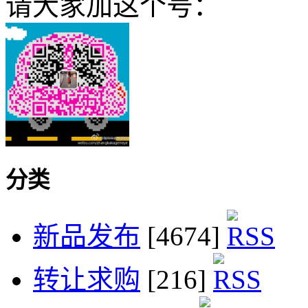
请大家加这个号：
分类
新品发布
[4674]
转让求购
[216]