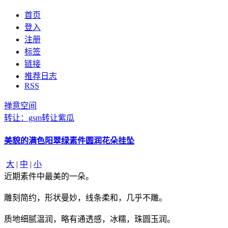
首页
登入
注册
标签
链接
推荐日志
RSS
禅意空间
转让：gsm转让紫瓜
美貌的满色阳翠绿素件圆润花朵挂坠
大
|
中
|
小
近期素件中最美的一朵。
雕刻简约，形状曼妙，线条柔和，几乎不雕。
质地细腻温润，略有通透感，冰糯，珠圆玉润。