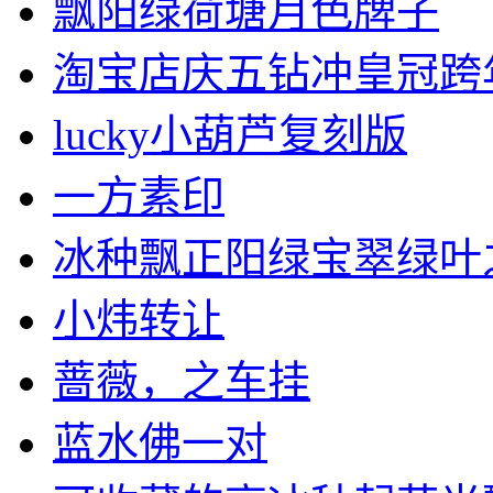
飘阳绿荷塘月色牌子
淘宝店庆五钻冲皇冠跨年特
lucky小葫芦复刻版
一方素印
冰种飘正阳绿宝翠绿叶之素
小炜转让
蔷薇，之车挂
蓝水佛一对