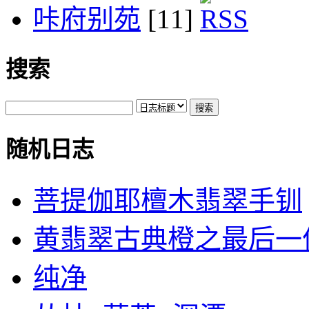
咔府别苑
[11]
搜索
随机日志
菩提伽耶檀木翡翠手钏
黄翡翠古典橙之最后一
纯净