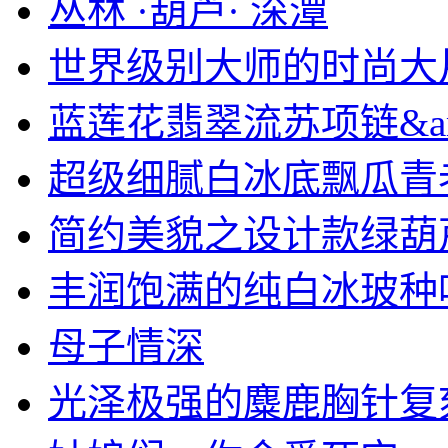
丛林 ·葫芦· 深潭
世界级别大师的时尚大片作
蓝莲花翡翠流苏项链&am.
超级细腻白冰底飘瓜青老绿
简约美貌之设计款绿葫芦耳
丰润饱满的纯白冰玻种
母子情深
光泽极强的麋鹿胸针复