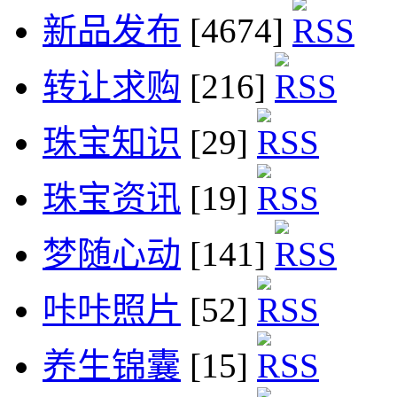
新品发布
[4674]
转让求购
[216]
珠宝知识
[29]
珠宝资讯
[19]
梦随心动
[141]
咔咔照片
[52]
养生锦囊
[15]