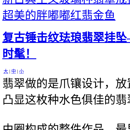
超美的胖嘟嘟红翡金鱼
复古锤击纹珐琅翡翠挂坠
时髦！
大
|
中
|
小
翡翠做的是爪镶设计，放
凸显这枚种水色俱佳的翡
由圈构成的整件作品，最