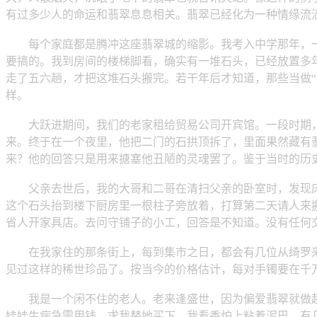
有过多少人的命运和翡翠息息相关。翡翠已经化为一种情缘流
每个家庭都是腾冲这座翡翠城的缩影。我考入中学那年，一天
要搞的。我到房间的楼梯脚看，确实有一堆石头，已经放置多
走了五六趟，才把这堆石头搬完。若干年后才知道，那些当做
样。
大跃进期间，我们的老家租给贸易公司开宾馆。一段时期，
来。终于在一个夜里，他把二门的石拱顶拆了，里面果然藏有
来？他的回答只是用来搪塞他丑陋的灵魂罢了。鉴于当时的历
父亲去世后，我的大哥和二哥在清扫父亲的卧室时，发现床底
这个石头抬到楼下厨房里一根柱子旁放着，打算第二天请人来
省人开家具店。去问守铺子的小工，回答是不知道。没有任何
在我家住的那条街上，每到集市之日，都会有几位从绮罗来的
见过这样的稀世珍品了。按当今的价格估计，每对手镯要在千
我是一个闲不住的老人。老来逢盛世，因为偏爱翡翠就做起
娃娃生病急需用钱，求我替她买下。我看香炉上粘着泥巴，有几