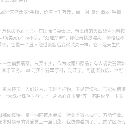
点是漂亮而便宜。
级的“天然翡翠”手镯，价值上千万元，而一对“处理翡翠”手镯，
千万也买不到一只。在国际拍卖会上，帝王级的天然翡翠原料按
—10(美元)／ kg不等。“处理翡翠”，即使再精致漂亮，价格也不
需求。它像一个丑人经过美容后变得漂亮一样，它不是天生的
人一生偏爱翡翠，只买不卖，作为收藏和赠品；有人玩赏翡翠如
其乐无穷。500万买个翡翠原料，剖开了，可能涨数倍，也可
更为怀玉。人们认为，玉是吉祥物，玉是定情物。玉能祛病避
、“大珠小珠落玉盘”、“一片冰心在玉壶”等，不胜枚举。玉文
难而缓慢。夏季洞内被水淹没，待冬季将水抽干，方能作业。
原本对翡翠的钟爱蒙上一层阴影。我仿佛看到了荒凉的矿区隐现