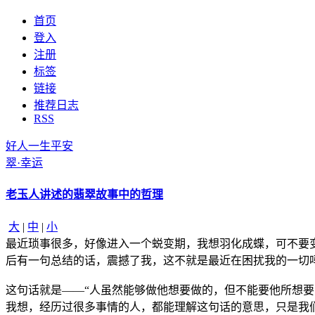
首页
登入
注册
标签
链接
推荐日志
RSS
好人一生平安
翠·幸运
老玉人讲述的翡翠故事中的哲理
大
|
中
|
小
最近琐事很多，好像进入一个蜕变期，我想羽化成蝶，可不要
后有一句总结的话，震撼了我，这不就是最近在困扰我的一切
这句话就是——“人虽然能够做他想要做的，但不能要他所想要
我想，经历过很多事情的人，都能理解这句话的意思，只是我