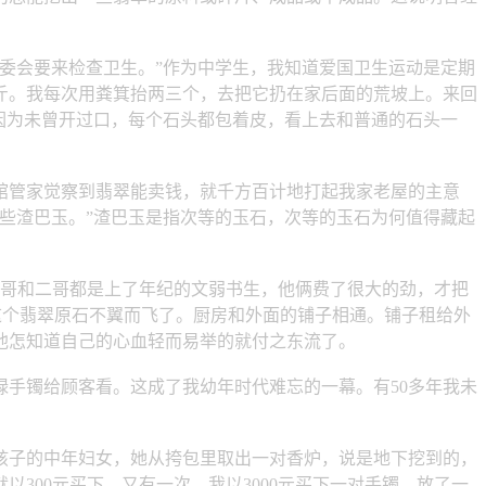
委会要来检查卫生。”作为中学生，我知道爱国卫生运动是定期
斤。我每次用粪箕抬两三个，去把它扔在家后面的荒坡上。来回
因为未曾开过口，每个石头都包着皮，看上去和普通的石头一
管家觉察到翡翠能卖钱，就千方百计地打起我家老屋的主意
些渣巴玉。”渣巴玉是指次等的玉石，次等的玉石为何值得藏起
哥和二哥都是上了年纪的文弱书生，他俩费了很大的劲，才把
这个翡翠原石不翼而飞了。厨房和外面的铺子相通。铺子租给外
他怎知道自己的心血轻而易举的就付之东流了。
手镯给顾客看。这成了我幼年时代难忘的一幕。有50多年我未
子的中年妇女，她从挎包里取出一对香炉，说是地下挖到的，
300元买下。又有一次，我以3000元买下一对手镯，放了一