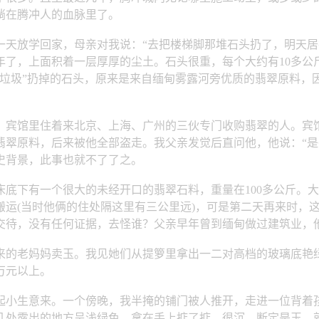
淌在腾冲人的血脉里了。
放学回家，母亲对我说：“去把楼梯脚那堆石头扔了，明天居
年了，上面积着一层厚厚的尘土。石头很重，每个大约有10多公
“垃圾”扔掉的石头，原来是来自缅甸雾露河旁优质的翡翠原料，
宾馆里住着来北京、上海、广州的三伙专门收购翡翠的人。宾馆
翡翠原料，后来被他全部盗走。我父亲发觉后直问他，他说：“是
史背景，此事也就不了了之。
下有一个很大的未经开口的翡翠石料，重量在100多公斤。大
搬运(当时他俩的住处隔这里有三公里远)，可是第二天再来时，
交待，没有任何证据，去怪谁？父亲早年曾到缅甸做过建筑业，
老妈妈卖玉。我见她们从提箩里拿出一二对高档的玻璃底艳绿
万元以上。
小生意来。一个傍晚，我半掩的铺门被人推开，走进一位背着孩
处露出的地方呈浅绿色，拿在手上掂了掂，很沉，断定是玉，就以