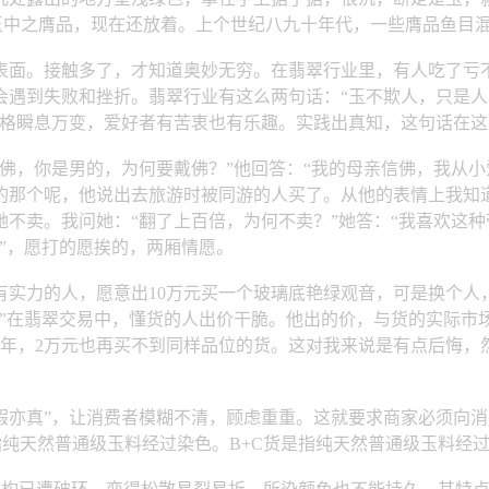
玉中之膺品，现在还放着。上个世纪八九十年代，一些膺品鱼目
面。接触多了，才知道奥妙无穷。在翡翠行业里，有人吃了亏不
遇到失败和挫折。翡翠行业有这么两句话：“玉不欺人，只是人
价格瞬息万变，爱好者有苦衷也有乐趣。实践出真知，这句话在
你是男的，为何要戴佛？”他回答：“我的母亲信佛，我从小爱佛
那个呢，他说出去旅游时被同游的人买了。从他的表情上我知道
不卖。我问她：“翻了上百倍，为何不卖？”她答：“我喜欢这种带
”，愿打的愿挨的，两厢情愿。
力的人，愿意出10万元买一个玻璃底艳绿观音，可是换个人，
？”在翡翠交易中，懂货的人出价干脆。他出的价，与货的实际
一年，2万元也再买不到同样品位的货。这对我来说是有点后悔，
假亦真”，让消费者模糊不清，顾虑重重。这就要求商家必须向
纯天然普通级玉料经过染色。B+C货是指纯天然普通级玉料经过