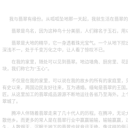
我与翡翠有缘份。从呱呱坠地那一天起，我就生活在翡翠的
翡翠是鸟名，因为这种鸟十分美丽，人们稼名于玉石，用以
翡翠是大地的精华，它一身透着珠光宝气。一个从地下挖出
深浅不一，处于千变万化之中，让人看了惊叹不已。
在我的家里，随处可以见到翡翠。地边墙角、厨房里、花园
块，我们称它为“玉心”。
不仅是在我的家里，可以说在我的故乡的所有的家庭里，见
有史以来，两国边民友好往来，互为通婚。缅甸是翡翠的王国。
匠。从这里加工的翡翠成品源源不断地运往各省乃至海外。上
翠城了。
腾冲人伴随着翡翠走来了几十代人的历程。在腾冲，无论大
散他乡。而更多的常人是在翡翠行业中赢赢输输，输输赢赢，
久，人散烟灭，沉眠于地下的翡翠也就音讯灭绝。像这样的例