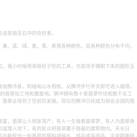
应该是指玉石中的佼佼者。
黄、蓝、绿、紫、青、黑等各种颜色，且各种颜色分布不均，
。我小时候用来砸松子吃的工具，也是改手镯剩下来的圆形玉
省腾冲县，和缅甸山水相依。从腾冲步行半天即可进入缅境。
要的翡翠加工地和集散地。腾冲拥有数十家翡翠作坊和数千名工
，翡翠业得到了空前的发展。现在的腾冲已经成为驰名全国的翡
富，翡翠让人倾家荡产；有人一生做着翡翠梦，有人为翡翠骨
内或埋入地下，有的民众把翡翠藏于隐蔽的建筑物内。天长日
的总能挖出一些翡翠的原料或碎片、成品或半成品。这说明曾经