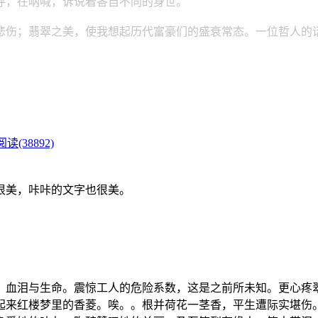
呼，在呐喊，诉说着各自不同的身世。
；翡翠之美，使我想起历代富豪们的盛衰常态。一位哲人的话
阅读(38892)
很美，咔咔的文字也很美。
，血泪与生命。震惊工人的危险系数，这是之前所未知。更心疼
起来红楼梦里的香菱。唉。。根并荷花一茎香，平生遭际实堪伤