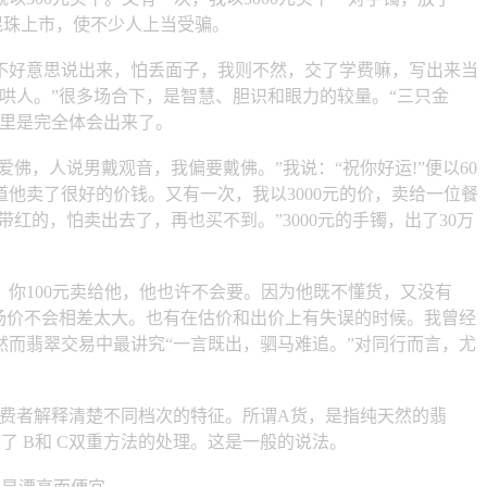
混珠上市，使不少人上当受骗。
好意思说出来，怕丢面子，我则不然，交了学费嘛，写出来当
哄人。”很多场合下，是智慧、胆识和眼力的较量。“三只金
这里是完全体会出来了。
，人说男戴观音，我偏要戴佛。”我说：“祝你好运!”便以60
他卖了很好的价钱。又有一次，我以3000元的价，卖给一位餐
红的，怕卖出去了，再也买不到。”3000元的手镯，出了30万
你100元卖给他，他也许不会要。因为他既不懂货，又没有
市场价不会相差太大。也有在估价和出价上有失误的时候。我曾经
然而翡翠交易中最讲究“一言既出，驷马难追。”对同行而言，尤
消费者解释清楚不同档次的特征。所谓A货，是指纯天然的翡
了 B和 C双重方法的处理。这是一般的说法。