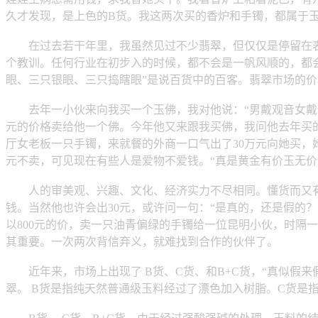
久才发现，是上色的B货。我这两次买的香炉和手镯，都属于
在过去若干年里，我虽然见过不少翡翠，但仅仅是停留在表
个教训。任何行业在初步入的时候，都不会是一帆风顺的，都会
眼、三只银眼、三只捣瞎眼”是说百货中的百客。翡翠市场的
去年一小伙来向我买一个玉佛，我对他说：“男戴观音女戴佛，
元的价格卖给他一个佛。今年他又来跟我买佛，我问他去年买的
厅女老板一只手镯，来就餐的外商一口气出了30万元向她买，她
元不卖，可见现在有些人是爱物不爱钱。“真是黄金有价玉无价
人的审美观、兴趣、文化、经济实力不尽相同。懂货而又有实
钱。当然他也许会出30元，或许问一句：“是真的，还是假的
以800元的价，卖一只油青偏绿的手镯给一位昆明小伙，时隔
其重要。一次两次背信弃义，就难找到合作的伙伴了。
近年来，市场上出现了 B货、C货、和B+C货，“真似假来
翠。 B货是指纯天然普通级玉料经过了漂色加入树脂。C货是指