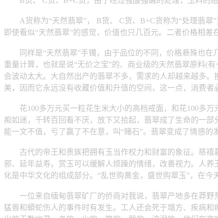
B货、 C货、B+C货，由于经过强酸强碱的处理，玉料的
A货称为“天然翡翠”， B货、 C货、B+C货称为“处理翡
即使看似“天然翡翠”的感觉，价值也只几百元。二者价格相差
同样是“天然翡翠”手镯，由于品位的不同，价格悬殊也在几
重量计算，也就是说“无价之宝”的、商业级的天然翡翠原料(有一定的
会波动太大。大自然出产的翡翠不多，需求的人却越来越多。
美，因而它永远没有收藏价值和升值的空间，这一点，消费者
花100多万元买一粒花生米大小的高档戒面，和花100多
痴如迷，千转百回看不厌，放下又拾起，翡翠成了生命的一部分
能一文不值，亏了赢了不在意，叫“赌石”。翡翠变成了情感的
古代的帝王和贵族把拥有玉当作权力和财富的象征。慈禧墓
邪、延年益寿。赏玉可以缓解人烦躁的情绪，改善视力。人养玉，
化是中华文化的组成部分。“乱世购黄金，盛世购翠玉”，在今
一位来自缅甸翡翠矿厂的侨商对我说，翡翠产地多在莽野荒
猛兽和蟒蛇伤人的事件时有发生。工人还会死于塌方、疾病和