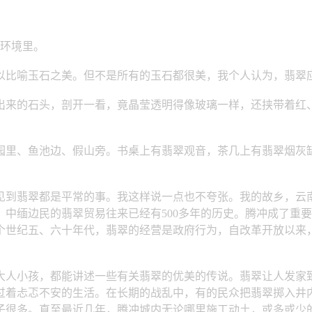
环境里。
比喻玉石之美。但不是所有的玉石都很美，我个人认为，翡翠
来的石头，剖开一看，竟晶莹透明得像玻璃一样，还挟带着红、
里、鱼池边、假山旁。书桌上有翡翠观音，茶几上有翡翠烟灰缸
到翡翠都是平常的事。我这样说一点也不夸张。我的故乡，云南
中缅边民的翡翠贸易往来已经有500多年的历史。腾冲成了重
个世纪五、六十年代，翡翠的经营是政府行为，自改革开放以来
人小孩，都能讲述一些有关翡翠的优美的传说。翡翠让人发家致
过着忐忑不安的生活。在长期的战乱中，有的民众把翡翠掷入井
子很多。直至最近几年，腾冲城内无论哪里施工动土，或多或少