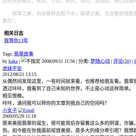
出的无数幽灵，老的，少的，笑的，哭的，流泪的，他们在高
翡翠之美，包含着鲜血和汗水；翡翠之美，包含着别恨和悲伤
要的”。
相关日志
我等你13年
Tags:
翡翠故事
by
kaka
|
2008/09/11 11:56 | 分类:
梦随心动
|
评论(20)
|
虎妹平安
2012/08/21 13:15
从偶然间发现这里，一有时间就来看，也推荐给朋友看。翡翠
透过咔咔，我看到了自己未知的世界，不止是心动这样简单。
相见恨晚。
咔咔，请问我可以转你的文章到我自己的空间吗？
小女子
2009/05/29 11:18
原来美丽翡翠的诞生，很可能背后存留着这么多的阴谋，诈骗
伤。如今能在你我面前绽放美丽，是多大的缘分牵引呢？我想