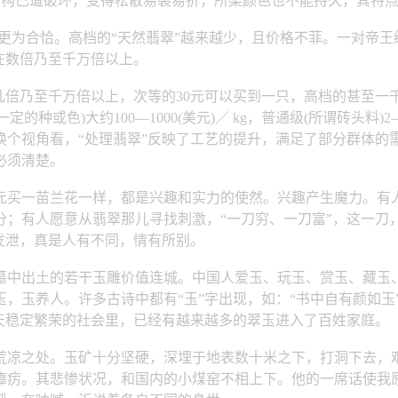
结构已遭破环，变得松散易裂易折，所染颜色也不能持久，其特
翠”更为合恰。高档的“天然翡翠”越来越少，且价格不菲。一对帝王
在数倍乃至千万倍以上。
倍乃至千万倍以上，次等的30元可以买到一只，高档的甚至一
种或色)大约100—1000(美元)／ kg，普通级(所谓砖头料)2
换个视角看，“处理翡翠”反映了工艺的提升，满足了部分群体的
必须清楚。
万元买一苗兰花一样，都是兴趣和实力的使然。兴趣产生魔力。有
；有人愿意从翡翠那儿寻找刺激，“一刀穷、一刀富”，这一刀，
发泄，真是人有不同，情有所别。
中出土的若干玉雕价值连城。中国人爱玉、玩玉、赏玉、藏玉、
玉养人。许多古诗中都有“玉”字出现，如：“书中自有颜如玉”
天稳定繁荣的社会里，已经有越来越多的翠玉进入了百姓家庭。
凉之处。玉矿十分坚硬，深埋于地表数十米之下，打洞下去，艰
瘴疠。其悲惨状况，和国内的小煤窑不相上下。他的一席话使我