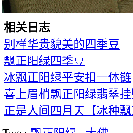
相关日志
别样华贵貌美的四季豆
飘正阳绿四季豆
冰飘正阳绿平安扣一体链
喜上眉梢飘正阳绿翡翠挂
正是人间四月天【冰种飘