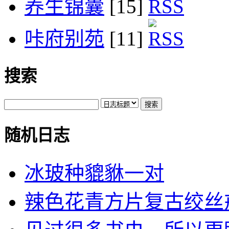
养生锦囊
[15]
咔府别苑
[11]
搜索
随机日志
冰玻种貔貅一对
辣色花青方片复古绞丝戒指