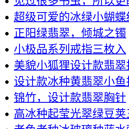
见过很多书虫，所以更盼望
超级可爱的冰绿小蝴蝶结挂
正阳绿翡翠，倾城之镯
小极品系列戒指三枚入
美貌小狐狸设计款翡翠
设计款冰种黄翡翠小鱼挂坠
锦竹，设计款翡翠胸针
高冰种起莹光翠绿豆荚