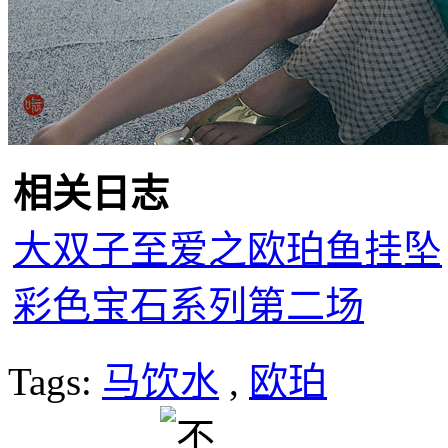
相关日志
大双子至爱之欧珀鱼挂坠
彩色宝石系列第二场
Tags:
马饮水
,
欧珀