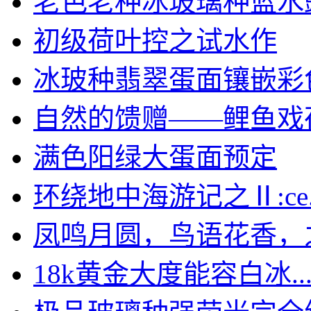
老色老种冰玻璃种蓝水豌豆
初级荷叶控之试水作
冰玻种翡翠蛋面镶嵌彩色蓝
自然的馈赠——鲤鱼戏
满色阳绿大蛋面预定
环绕地中海游记之Ⅱ:ce..
凤鸣月圆，鸟语花香，之春
18k黄金大度能容白冰..