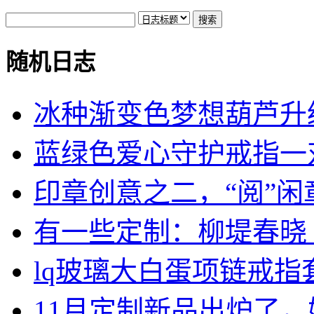
随机日志
冰种渐变色梦想葫芦升
蓝绿色爱心守护戒指一
印章创意之二，“阅”闲
有一些定制：柳堤春晓 &.
lq玻璃大白蛋项链戒指套.
11月定制新品出炉了，姐.