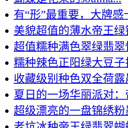
有“形”最重要，大牌感十.
美貌超值的薄水帝王绿镶嵌
超值糯种满色翠绿翡翠怀古
糯种辣色正阳绿大豆子
收藏级别种色双全荷露晨歌
夏日的一场华丽派对：帝王
超级漂亮的一盘锦绣粉墨登
老坑冰种帝王绿翡翠蝴