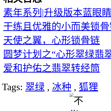
素年系列|升级版本蓝眼
干练且优雅的小而美锁骨
天使之翼，心形锁骨链
圆梦计划之“心形翠绿翡
爱和护佑之翡翠转经筒
Tags:
翠绿
,
冰种
,
狐狸