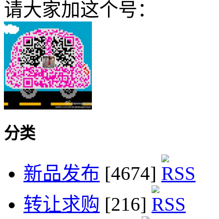
请大家加这个号：
分类
新品发布
[4674]
转让求购
[216]