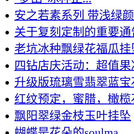
安之若素系列 带浅绿颜底
关于复刻定制的重要通
老坑冰种飘绿花福瓜挂坠一
四钻店庆活动：超值果冻质
升级版琉璃雪翡翠蓝宝石戒
红纹预定，蜜腊，橄榄
飘阳翠绿金枝玉叶挂坠
蝴蝶是花朵的soulma...