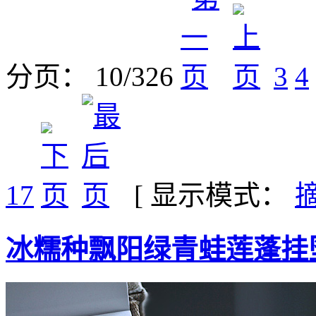
分页： 10/326
3
4
17
[ 显示模式：
冰糯种飘阳绿青蛙莲蓬挂