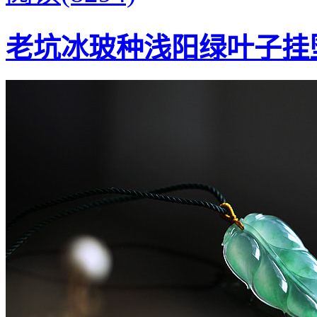
老坑冰玻种浅阳绿叶子挂