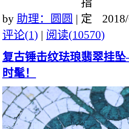
by
助理：圆圆
|
2018/
评论(1)
|
阅读(10570)
复古锤击纹珐琅翡翠挂坠
时髦！