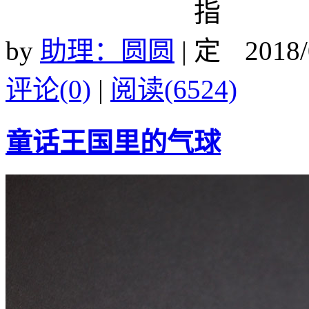
by
助理：圆圆
|
2018/
评论(0)
|
阅读(6524)
童话王国里的气球