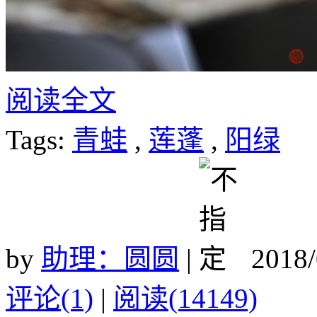
阅读全文
Tags:
青蛙
,
莲蓬
,
阳绿
by
助理：圆圆
|
2018/
评论(1)
|
阅读(14149)