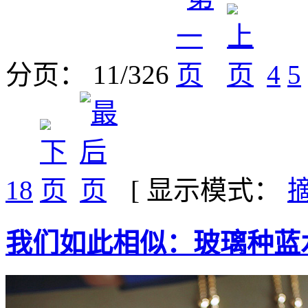
分页： 11/326
4
5
18
[ 显示模式：
我们如此相似：玻璃种蓝