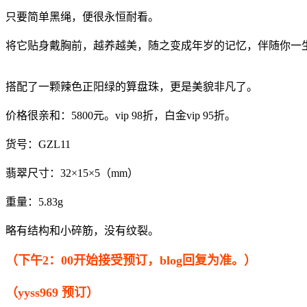
只要简单黑绳，便很永恒耐看。
将它贴身戴胸前，越养越美，随之变成年岁的记忆，伴随你一
搭配了一颗辣色正阳绿的算盘珠，更是美貌非凡了。
价格很亲和：5800元。vip 98折，白金vip 95折。
货号：GZL11
翡翠尺寸：32×15×5（mm）
重量：5.83g
略有结构和小碎筋，没有纹裂。
（下午2：00开始接受预订，blog回复为准。）
（yyss969 预订）