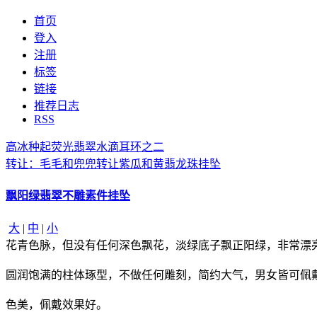
首页
登入
注册
标签
链接
推荐日志
RSS
高冰种起荧光翡翠水滴耳环之二
转让：毛毛和兜兜转让紫瓜和黄翡龙珠挂坠
飘阳绿翡翠不雕素件挂坠
大
|
中
|
小
花青色脉，但没有任何深色飘花，淡绿底子飘正阳绿，非常漂
圆润饱满的柱体琢型，不做任何雕刻，简约大气，男女皆可佩
色美，佩戴效果好。