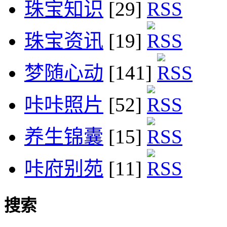
珠宝知识
[29]
珠宝资讯
[19]
梦随心动
[141]
咔咔照片
[52]
养生锦囊
[15]
咔府别苑
[11]
搜索