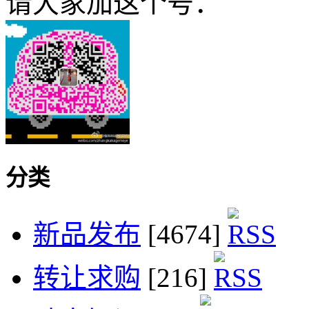
请大家加这个号：
分类
新品发布
[4674]
转让求购
[216]