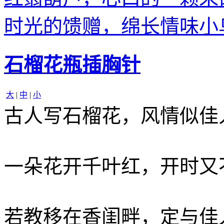
时光的馈赠，绵长情味小
石榴花瓶插胸针
大
|
中
|
小
古人写石榴花，风情似佳
一朵花开千叶红，开时又
若教移在香闺畔，定与佳