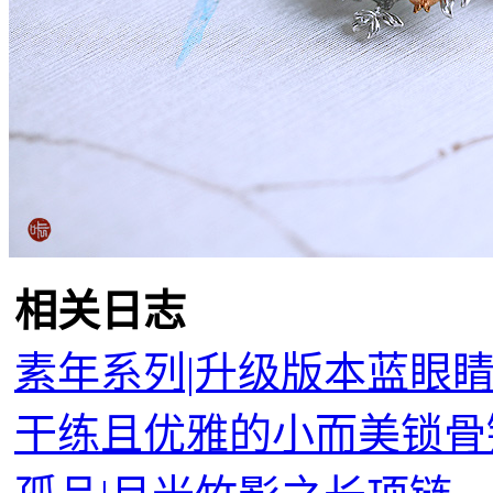
相关日志
素年系列|升级版本蓝眼
干练且优雅的小而美锁骨