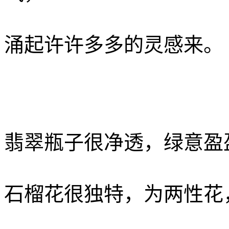
涌起许许多多的灵感来。
翡翠瓶子很净透，绿意盈
石榴花很独特，为两性花