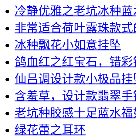
冷静优雅之老坑冰种蓝水手
非常适合荷叶露珠款式的，
冰种飘花小如意挂坠
鸽血红之红宝石，错彩镂金
仙吕调设计款小极品挂坠之
含羞草，设计款翡翠手
老坑种胶感十足蓝水福如意
绿花蕾之耳环