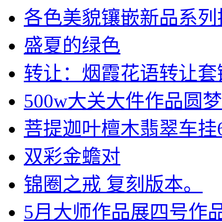
各色美貌镶嵌新品系列挂坠
盛夏的绿色
转让：烟霞花语转让套链和
500w大关大件作品圆梦.
菩提迦叶檀木翡翠车挂6串
双彩金蟾对
锦圈之戒 复刻版本。
5月大师作品展四号作品 .