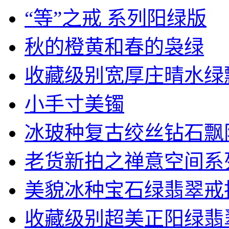
“等”之戒 系列阳绿版
秋的橙黄和春的袅绿
收藏级别宽厚庄晴水绿飘黄
小手寸美镯
冰玻种复古绞丝钻石飘阳绿
老货新拍之禅意空间系列，
美貌冰种宝石绿翡翠戒指一
收藏级别超美正阳绿翡翠硕