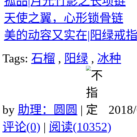
孤品|月光竹影之长项链
天使之翼，心形锁骨链
美的动容又实在|阳绿戒
Tags:
石榴
,
阳绿
,
冰种
by
助理：圆圆
|
2018/
评论(0)
|
阅读(10352)