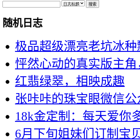
随机日志
极品超级漂亮老坑冰种飘绿
怦然心动的真实版主角，3
红翡绿翠，相映成趣
张咔咔的珠宝眼微信公众平
18k金定制：每天爱你多.
6月下旬姐妹们订制宝贝出