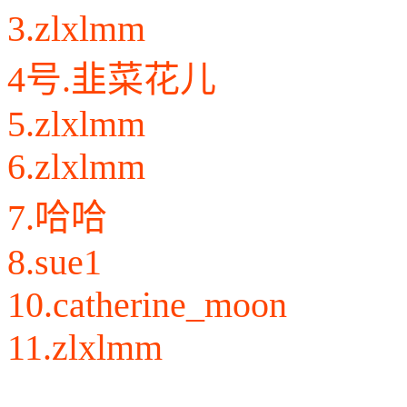
3.zlxlmm
4号.韭菜花儿
5.zlxlmm
6.zlxlmm
7.哈哈
8.sue1
10.catherine_moon
11.zlxlmm