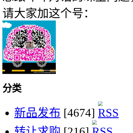
请大家加这个号：
分类
新品发布
[4674]
转让求购
[216]