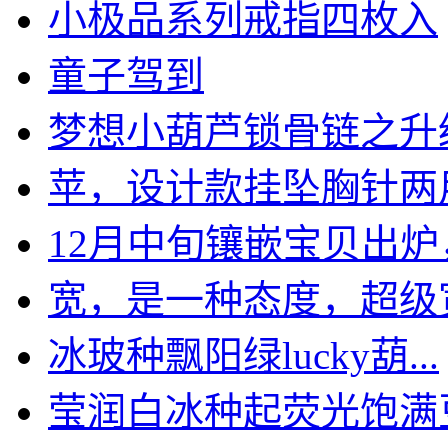
小极品系列戒指四枚入
童子驾到
梦想小葫芦锁骨链之升
苹，设计款挂坠胸针两
12月中旬镶嵌宝贝出炉，.
宽，是一种态度，超级宽厚
冰玻种飘阳绿lucky葫...
莹润白冰种起荧光饱满豆子