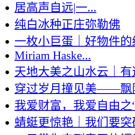
居高声自远|一...
纯白冰种正庄弥勒佛
一枚小巨蛋｜好物件的经典
Miriam Haske...
天地大美之山水云｜有道家
穿过岁月撞见美——飘阳绿
我爱财富，我爱自由之“袋
蜻蜓更惊艳｜我们要突破限