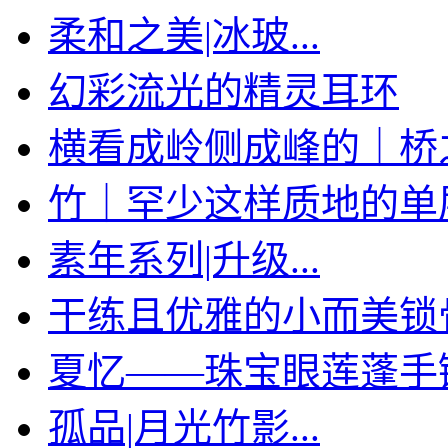
柔和之美|冰玻...
幻彩流光的精灵耳环
横看成岭侧成峰的｜桥
竹｜罕少这样质地的单层手
素年系列|升级...
干练且优雅的小而美锁
夏忆——珠宝眼莲蓬手
孤品|月光竹影...