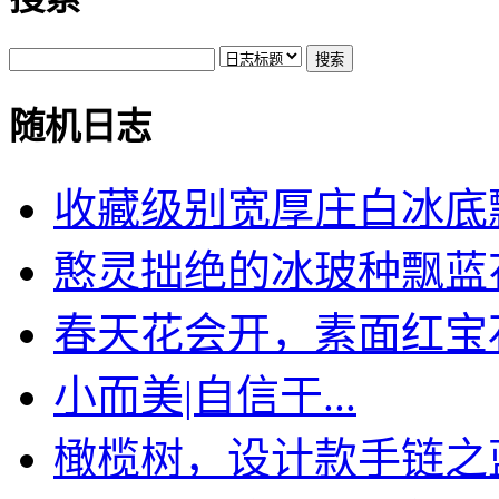
随机日志
收藏级别宽厚庄白冰底飘绿
憨灵拙绝的冰玻种飘蓝花竹
春天花会开，素面红宝石锁
小而美|自信干...
橄榄树，设计款手链之蓝水