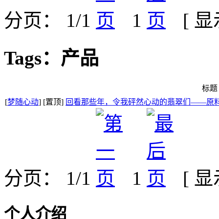
分页： 1/1
1
[ 
Tags：产品
标题
[
梦随心动
] [置顶]
回看那些年，令我砰然心动的翡翠们——原料篇
分页： 1/1
1
[ 
个人介绍