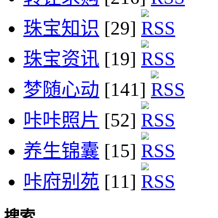
珠宝知识
[29]
珠宝资讯
[19]
梦随心动
[141]
咔咔照片
[52]
养生锦囊
[15]
咔府别苑
[11]
搜索