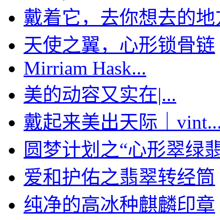
戴着它，去你想去的地
天使之翼，心形锁骨链
Mirriam Hask...
美的动容又实在|...
戴起来美出天际｜vint..
圆梦计划之“心形翠绿翡翠
爱和护佑之翡翠转经筒
纯净的高冰种麒麟印章