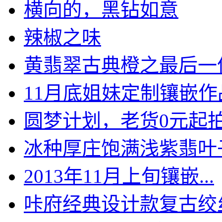
横向的，黑钻如意
辣椒之味
黄翡翠古典橙之最后一
11月底姐妹定制镶嵌作
圆梦计划，老货0元起拍，
冰种厚庄饱满浅紫翡叶
2013年11月上旬镶嵌...
咔府经典设计款复古绞丝手