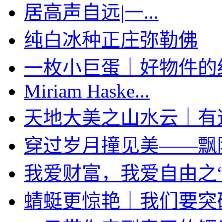
居高声自远|一...
纯白冰种正庄弥勒佛
一枚小巨蛋｜好物件的经典
Miriam Haske...
天地大美之山水云｜有道家
穿过岁月撞见美——飘阳绿
我爱财富，我爱自由之“袋
蜻蜓更惊艳｜我们要突破限