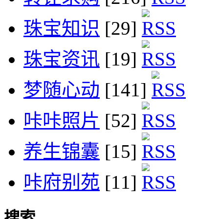
珠宝知识
[29]
珠宝资讯
[19]
梦随心动
[141]
咔咔照片
[52]
养生锦囊
[15]
咔府别苑
[11]
搜索