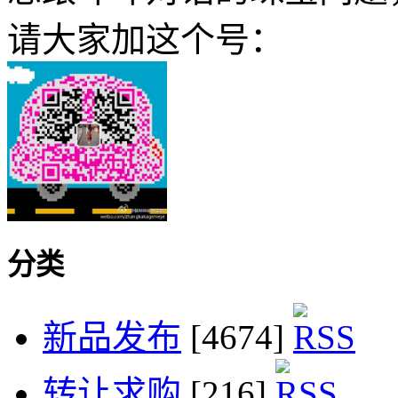
请大家加这个号：
分类
新品发布
[4674]
转让求购
[216]