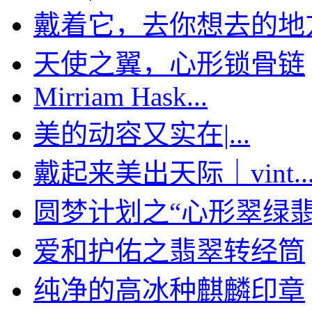
戴着它，去你想去的地
天使之翼，心形锁骨链
Mirriam Hask...
美的动容又实在|...
戴起来美出天际｜vint..
圆梦计划之“心形翠绿翡翠
爱和护佑之翡翠转经筒
纯净的高冰种麒麟印章