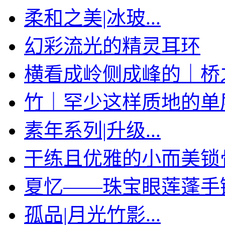
柔和之美|冰玻...
幻彩流光的精灵耳环
横看成岭侧成峰的｜桥
竹｜罕少这样质地的单层手
素年系列|升级...
干练且优雅的小而美锁
夏忆——珠宝眼莲蓬手
孤品|月光竹影...