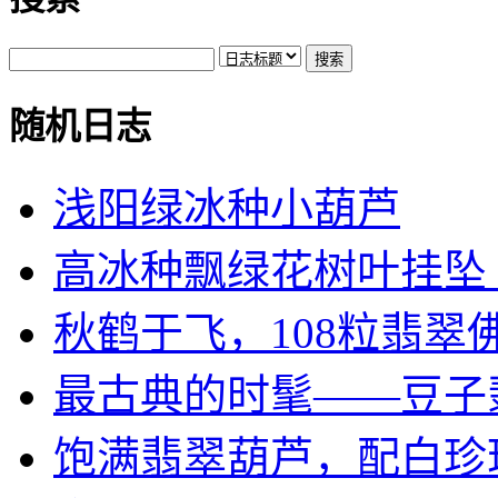
随机日志
浅阳绿冰种小葫芦
高冰种飘绿花树叶挂坠《蕴
秋鹤于飞，108粒翡翠佛.
最古典的时髦——豆子翡翠
饱满翡翠葫芦，配白珍