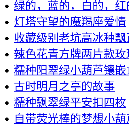
绿的，蓝的，白的，红的，
灯塔守望的魔羯座爱情
收藏级别老坑高冰种飘正阳
辣色花青方牌两片款玫瑰金
糯种阳翠绿小葫芦镶嵌18.
古时明月之亭的故事
糯种飘翠绿平安扣四枚
自带荧光棒的梦想小葫