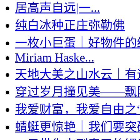
居高声自远|一...
纯白冰种正庄弥勒佛
一枚小巨蛋｜好物件的经典
Miriam Haske...
天地大美之山水云｜有道家
穿过岁月撞见美——飘阳绿
我爱财富，我爱自由之“袋
蜻蜓更惊艳｜我们要突破限