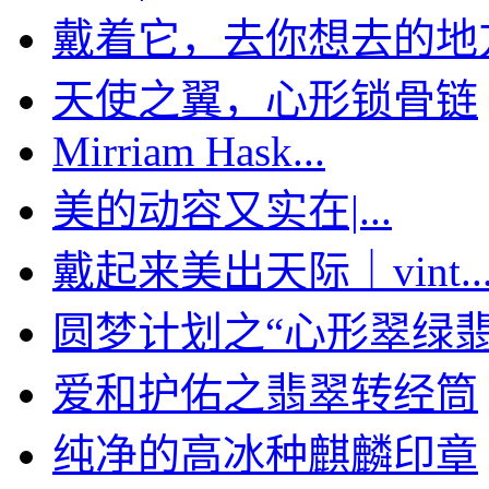
戴着它，去你想去的地
天使之翼，心形锁骨链
Mirriam Hask...
美的动容又实在|...
戴起来美出天际｜vint..
圆梦计划之“心形翠绿翡翠
爱和护佑之翡翠转经筒
纯净的高冰种麒麟印章