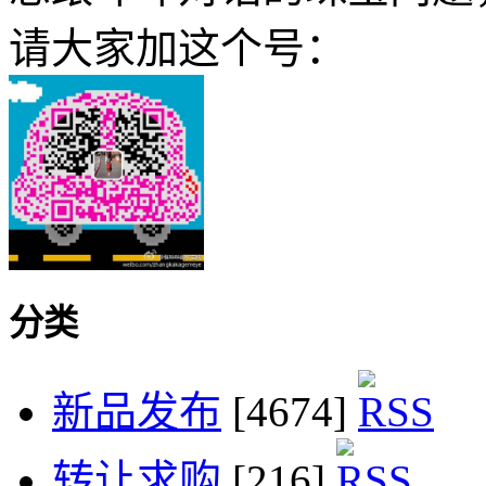
请大家加这个号：
分类
新品发布
[4674]
转让求购
[216]