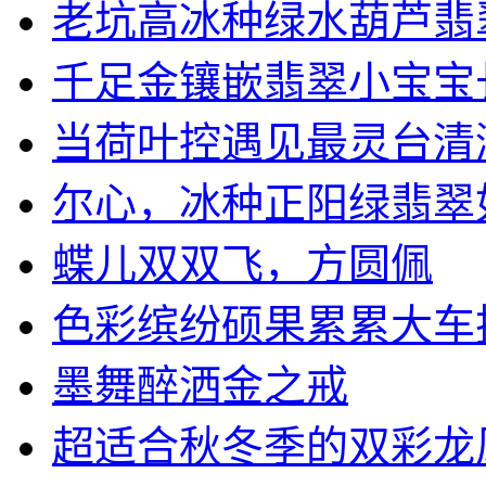
老坑高冰种绿水葫芦翡翠挂
千足金镶嵌翡翠小宝宝长命
当荷叶控遇见最灵台清澈，
尔心，冰种正阳绿翡翠如意
蝶儿双双飞，方圆佩
色彩缤纷硕果累累大车
墨舞醉洒金之戒
超适合秋冬季的双彩龙凤佩