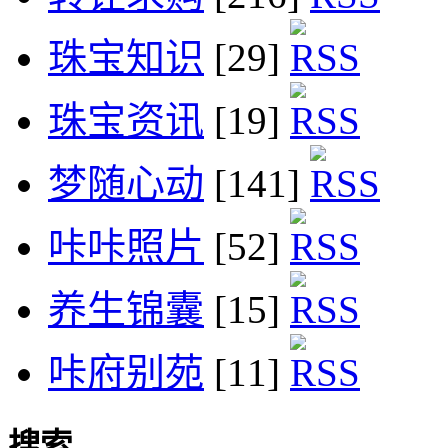
珠宝知识
[29]
珠宝资讯
[19]
梦随心动
[141]
咔咔照片
[52]
养生锦囊
[15]
咔府别苑
[11]
搜索