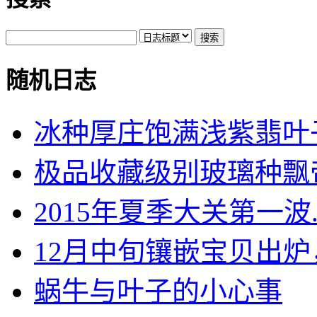
随机日志
冰种厚庄饱满浅紫翡叶
极品收藏级别玻璃种飘帝王
2015年夏季大关第一波..
12月中旬镶嵌宝贝出炉，.
蜗牛与叶子的小心事