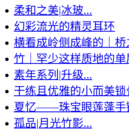
柔和之美|冰玻...
幻彩流光的精灵耳环
横看成岭侧成峰的｜桥
竹｜罕少这样质地的单层手
素年系列|升级...
干练且优雅的小而美锁
夏忆——珠宝眼莲蓬手
孤品|月光竹影...