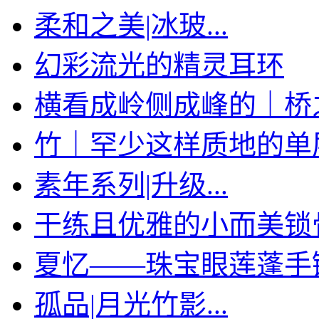
柔和之美|冰玻...
幻彩流光的精灵耳环
横看成岭侧成峰的｜桥
竹｜罕少这样质地的单层手
素年系列|升级...
干练且优雅的小而美锁
夏忆——珠宝眼莲蓬手
孤品|月光竹影...