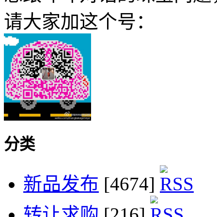
请大家加这个号：
分类
新品发布
[4674]
转让求购
[216]