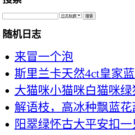
随机日志
来冒一个泡
斯里兰卡天然4ct皇家蓝.
大猫咪小猫咪白猫咪绿
解语枝，高冰种飘蓝花葫芦
阳翠绿怀古大平安扣一