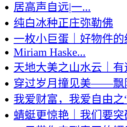
居高声自远|一...
纯白冰种正庄弥勒佛
一枚小巨蛋｜好物件的经典
Miriam Haske...
天地大美之山水云｜有道家
穿过岁月撞见美——飘阳绿
我爱财富，我爱自由之“袋
蜻蜓更惊艳｜我们要突破限