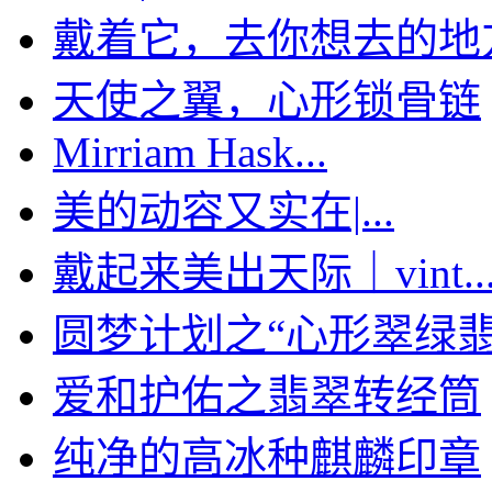
戴着它，去你想去的地
天使之翼，心形锁骨链
Mirriam Hask...
美的动容又实在|...
戴起来美出天际｜vint..
圆梦计划之“心形翠绿翡翠
爱和护佑之翡翠转经筒
纯净的高冰种麒麟印章