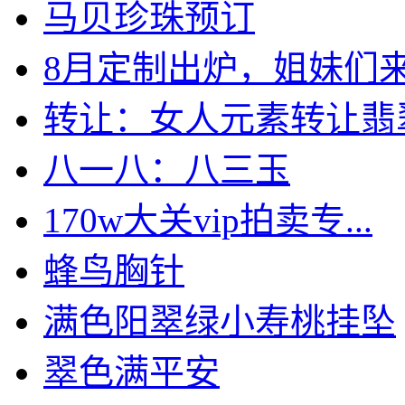
马贝珍珠预订
8月定制出炉，姐妹们来认
转让：女人元素转让翡翠如
八一八：八三玉
170w大关vip拍卖专...
蜂鸟胸针
满色阳翠绿小寿桃挂坠
翠色满平安