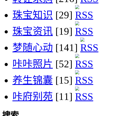
珠宝知识
[29]
珠宝资讯
[19]
梦随心动
[141]
咔咔照片
[52]
养生锦囊
[15]
咔府别苑
[11]
搜索