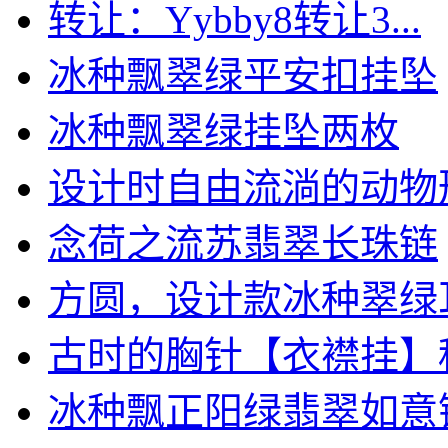
转让：Yybby8转让3...
冰种飘翠绿平安扣挂坠
冰种飘翠绿挂坠两枚
设计时自由流淌的动物形象
念荷之流苏翡翠长珠链
方圆，设计款冰种翠绿
古时的胸针【衣襟挂】种瓜
冰种飘正阳绿翡翠如意镶嵌