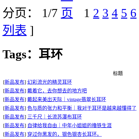
分页： 1/7
1
2
3
4
5
6
列表
]
Tags：耳环
标题
[
新品发布
]
幻彩流光的精灵耳环
[
新品发布
]
戴着它，去你想去的地方吧
[
新品发布
]
戴起来美出天际｜vintage翡翠长耳环
[
新品发布
]
色与质的张力和平衡｜我对于耳环是越来越懂得了
[
新品发布
]
三千尺｜长流苏瀑布耳环
[
新品发布
]
自律给我自由｜中年小姐姐的撸铁生涯
[
新品发布
]
穿过你黑发的，银色银杏长耳环。