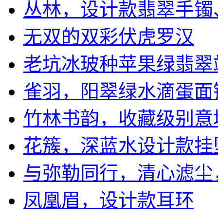
丛林，设计款翡翠手镯、戒
无双的双彩伏虎罗汉
老坑冰玻种苹果绿翡翠
雀羽，阳翠绿水滴蛋面镶嵌
竹林书韵，收藏级别意境挂
花簇，深蓝水设计款挂坠发
与弥勒同行，清心滤尘，去
凤凰眉，设计款耳环