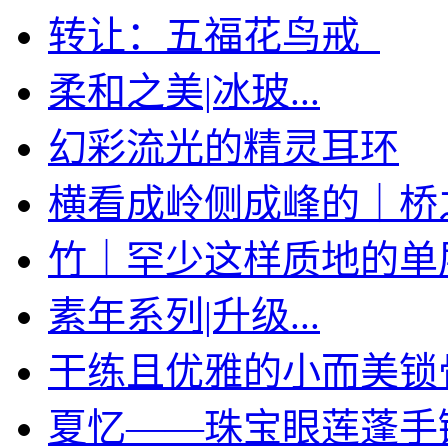
转让：五福花鸟戒
柔和之美|冰玻...
幻彩流光的精灵耳环
横看成岭侧成峰的｜桥
竹｜罕少这样质地的单层手
素年系列|升级...
干练且优雅的小而美锁
夏忆——珠宝眼莲蓬手