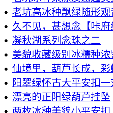
老坑高冰种飘绿随形观音挂
久不见，甚想念【咔府经典
凝秋湖系列念珠之二
美貌收藏级别冰糯种浓紫厚
仙境里，葫芦长成，彩蝶飞
阳翠绿怀古大平安扣一
漂亮的正阳绿葫芦挂坠
两枚冰种美貌小平安扣