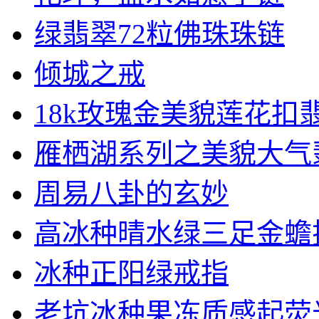
绿翡翠72粒佛珠珠链
倾城之戒
18k玫瑰金美貌莲花扣翡.
雁栖湖系列之美貌大气翡翠
周易八卦的玄妙
高冰种晴水绿三足金蟾
冰种正阳绿戒指
老坑冰种果冻质感起荧光翡