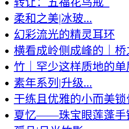
转让：五福花鸟戒
柔和之美|冰玻...
幻彩流光的精灵耳环
横看成岭侧成峰的｜桥
竹｜罕少这样质地的单层手
素年系列|升级...
干练且优雅的小而美锁
夏忆——珠宝眼莲蓬手