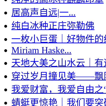
居高声自远|一...
纯白冰种正庄弥勒佛
一枚小巨蛋｜好物件的经典
Miriam Haske...
天地大美之山水云｜有道家
穿过岁月撞见美——飘阳绿
我爱财富，我爱自由之“袋
蜻蜓更惊艳｜我们要突破限