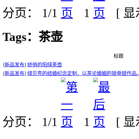
分页： 1/1
1
[ 
Tags：茶壶
标题
[
新品发布
]
娇俏的阳绿茶壶
[
新品发布
]
绿贝壳的结婚纪念定制，以茶论婚姻的锁骨链作品
分页： 1/1
1
[ 