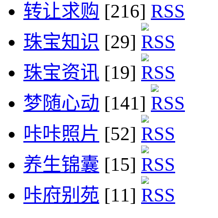
转让求购
[216]
珠宝知识
[29]
珠宝资讯
[19]
梦随心动
[141]
咔咔照片
[52]
养生锦囊
[15]
咔府别苑
[11]