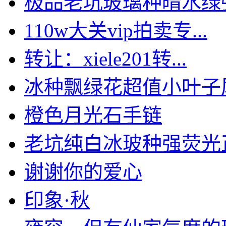
极品老坑玻璃种晴水绿强荧
110w大关vip拍卖专...
转让：xiele201转...
冰种飘绿花超值小叶子尾货
橙色月光石手链
老坑纯白冰玻种强荧光正庄
谢谢你的爱心
印象·秋