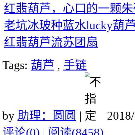
红翡葫芦，心口的一颗朱
老坑冰玻种蓝水lucky葫
红翡葫芦流苏团扇
Tags:
葫芦
,
手链
by
助理：圆圆
|
2018/
评论(0)
|
阅读(8458)