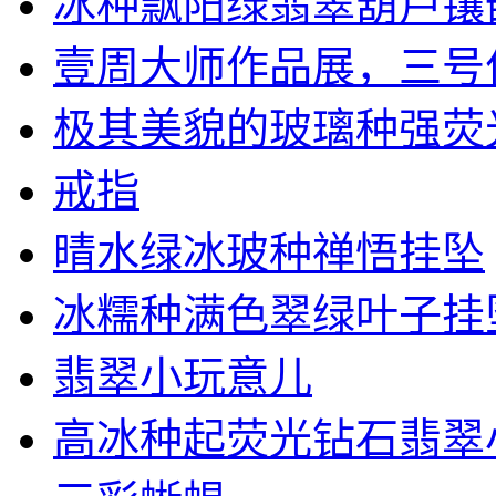
冰种飘阳绿翡翠葫芦镶嵌1
壹周大师作品展，三号作品
极其美貌的玻璃种强荧光翡
戒指
晴水绿冰玻种禅悟挂坠
冰糯种满色翠绿叶子挂
翡翠小玩意儿
高冰种起荧光钻石翡翠小葫