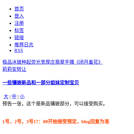
首页
登入
注册
标签
链接
推荐日志
RSS
极品冰玻种起荧光宽厚庄翡翠手镯《闭月羞花》
莉莉安转让
一些镶嵌新品和一部分姐妹定制宝贝
大
|
中
|
小
预告一张，这个是新品镶嵌部分，可以接受购买。
1号，2号，3号17：00开始接受预定，blog回复为准