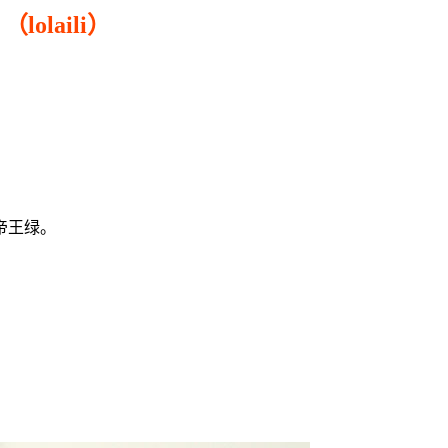
（lolaili）
坠
帝王绿。