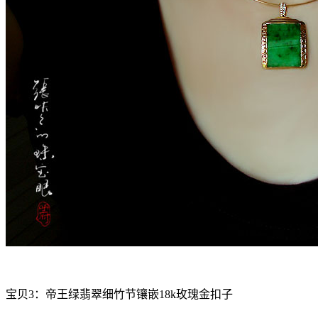
宝贝3：帝王绿翡翠细竹节镶嵌18k玫瑰金扣子