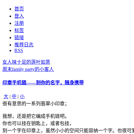
首页
登入
注册
标签
链接
推荐日志
RSS
女人味十足的莲叶如意
周末family party的小客人
印章手机链——刻你的名字，随身携带
大
|
中
|
小
很有意思的一系列翡翠小印章；
我想，还是把它编成手机链吧。
你也可以挂在钥匙上，或者包挂，
刻一个字在印章上，虽然小小的空间只能容纳一个字。也很可