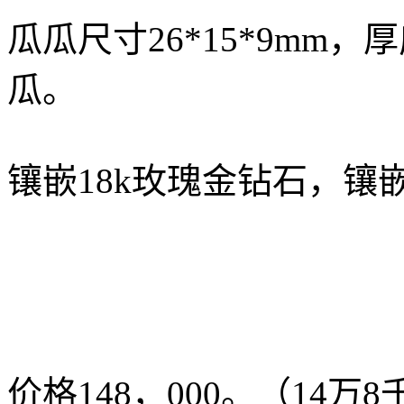
瓜瓜尺寸26*15*9mm
瓜。
镶嵌18k玫瑰金钻石，镶嵌后
价格148，000。（14万