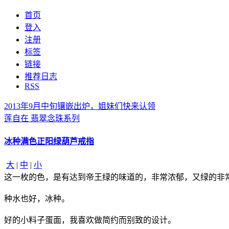
首页
登入
注册
标签
链接
推荐日志
RSS
2013年9月中旬镶嵌出炉，姐妹们快来认领
莲自在 翡翠念珠系列
冰种满色正阳绿葫芦戒指
大
|
中
|
小
这一枚的色，是有达到帝王绿的味道的，非常浓郁，又绿的非
种水也好，冰种。
好的小料子蛋面，我喜欢做简约而别致的设计。