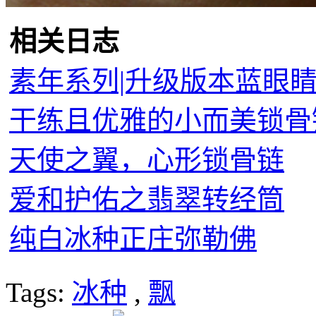
相关日志
素年系列|升级版本蓝眼
干练且优雅的小而美锁骨
天使之翼，心形锁骨链
爱和护佑之翡翠转经筒
纯白冰种正庄弥勒佛
Tags:
冰种
,
飘