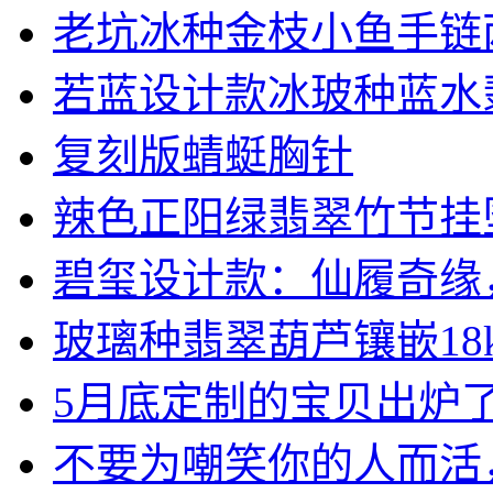
老坑冰种金枝小鱼手链
若蓝设计款冰玻种蓝水翡翠
复刻版蜻蜓胸针
辣色正阳绿翡翠竹节挂
碧玺设计款：仙履奇缘，女
玻璃种翡翠葫芦镶嵌18k.
5月底定制的宝贝出炉了，
不要为嘲笑你的人而活，做