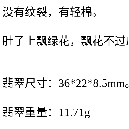
没有纹裂，有轻棉。
肚子上飘绿花，飘花不过
翡翠尺寸：36*22*8.5mm
翡翠重量：11.71g