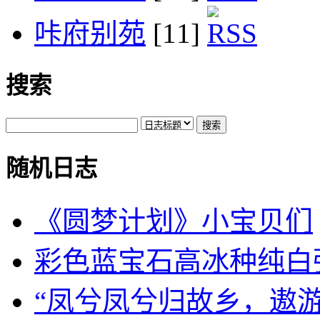
咔府别苑
[11]
搜索
随机日志
《圆梦计划》小宝贝们
彩色蓝宝石高冰种纯白强荧
“凤兮凤兮归故乡，遨游四