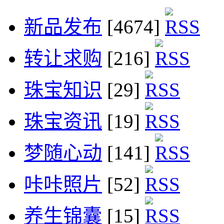
新品发布
[4674]
转让求购
[216]
珠宝知识
[29]
珠宝资讯
[19]
梦随心动
[141]
咔咔照片
[52]
养生锦囊
[15]